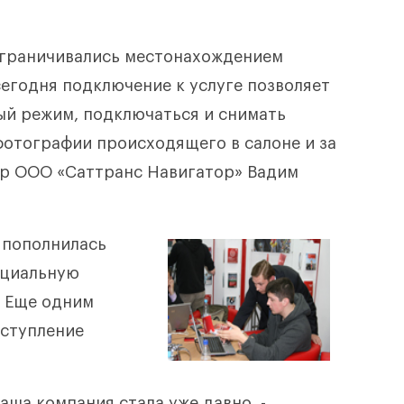
 ограничивались местонахождением
сегодня подключение к услуге позволяет
ый режим, подключаться и снимать
фотографии происходящего в салоне и за
ор ООО «Саттранс Навигатор» Вадим
 пополнилась
оциальную
. Еще одним
вступление
аша компания стала уже давно, -